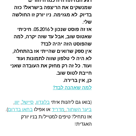
רגע הנחיתה היה כמו היהודים 
שמנשקים את הריצפה בישראל? כזה 
בדיוק. לא מגזימה. ניו יורק זו החולשה 
שלי.  
אז זה פוסט שנכון ל 05.2016. חיכיתי 
שאטוס שוב, אבל עד שזה יקרה, למה 
שהפוסט הזה יהיה לבד? 
אין ספק שרואים שהייתי אז בהתחלה, 
לא היה לי טלפון שווה לתמונות ועוד 
ועוד. כל זה רק מחזק את העובדה שאני 
חייבת לטוס שוב. 
כן, אין ברירה. 
למה שאהנה לבד?
(בואו גם ליהנות איתי 
בלונדון
, 
סיישל
, 
יוון
, 
ביער השחור
, 
מדריד
 או אפילו 
בחאן בדרום
).
אז נתחיל? טיפים למטייל/ת בניו יורק 
האגדית!