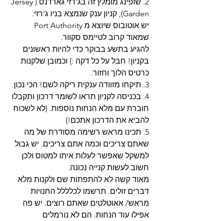
2. שופינג מומלץ זה בג'רזי גארדנס (Jersey 
Garden), קניון ענק שנמצא בניו ג'רזי. 
יש אוטובוס שיוצא מ Port Authority 
שמאוד קרוב לטיימס סקוור. 
להגיע בתשע בבוקר כדי להיות ראשונים 
בקניון! חבל על כל דקה :) וכמובן שלקנות 
כרטיס הלוך וחזור.
3. תיקחו מזוודה ענקית ריקה לשם! הכי נכון. 
4. בכניסה לקניון תראו לשומר דרכון ותקבלו 
חוברת עם מלא הנחות נוספות. (לא לשכוח 
להביא את הדרכון אתכם!)
5. תכינו מראש רשימה מסודרת של מה 
שאתם צריכים וכמה אתם צריכים. יש גבול 
למשקל שאפשר לעלות איתו למטוס ולכן 
חשוב לעשות קנייה נכונה. 
מאוד קשה לא להתפתות שם ולקנות מלא 
דברים זולים. תרשמו לכלללל החנויות 
מראש/ אאוטלטים שאתם רוצים. יש פה 
אפילו עוד הנחות. הם לא נורמלים 