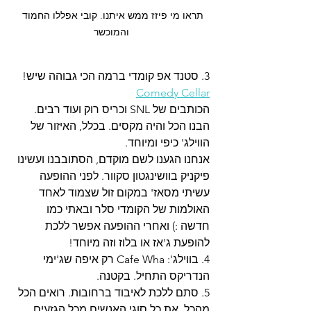
תראו מי פיזז ממש איתנו. קובי אפללו החמוד 
והמוכשר
3. סטנד אפ קומדי ברמה הכי גבוהה שיש! 
Comedy Cellar
הכותבים של SNL וכריס רוק ועוד רבים. 
הבנו הכל והיה מקסים. בכלל, האיזור של 
הווילג' כיפי ומיוחד. 
אנחנו הגענו לשם מוקדם, הסתובבנו ועשינו 
פיקניק בוושינגטון סקוור. לפני ההופעה 
עשיתי מסאז' במקום זול שצמוד לאחד 
האולמות של הקומדי סלר ובאתי כמו 
חדשה :) ואחרי ההופעה אפשר ללכת 
להופעת ג'אז או בלוז וזה מיוחד! 
4. בווילג': Cafe Wha רק איפה שג'ימי 
הנדריקס התחיל. בקטנה. 
5. סתם ללכת לאיבוד ברחובות. רואים הכל 
מהכל, את כל סוגי האנשים מכל הגזעים. 