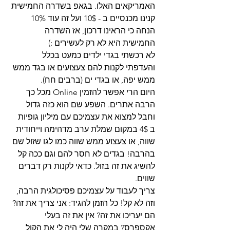
האמריקאים האלו. בגאפ בשדרה החמישית 
קנינו מכנסיים ב - 10$ ועל זה עוד 10% 
הנחה כי הראינו דרכון, אז השדרה 
החמישית היא לא רק לעשירים :) 
לא רכשתי בגדי ילדים כמעט בכלל 
והעדפתי לקנות להם צעצועים או בגד ממש 
ממש יפה, או בגדי ים (ברבים חח). 
היום הרי אפשר להזמין Online מכל כך 
הרבה אתרים. השפע שם הוא כזה גדול 
וחבל למצוא את עצמיכם עם מיליון גופיות 
ב 4$ במקום שמלת ערב מדהימה וייחודית 
שווה, או צעצוע ממש שווה כמו לגו שזול שם 
בהרבה! בגדים לא חסר להם וגם ככה קל 
להשיג את זה בזול. כדאי לקנות רק דברים 
שווים. 
צריך לעבוד על עצמיכם פסיכולגית הרבה, 
וזה לא קל! כל הזמן להגיד: אני צריך את זה? 
הם יעריכו את זה? אין את זה בעלי 
אקספרס? במקרה שלי היה לי את הקול 