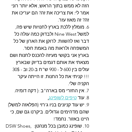
הזה לא ממש בתוך הראש, אלא יותר רוני 
אמר לי: את צריכה את זה? הם יעריכו את 
זה? זה מאוז עזר. 
6. מומלץ ללכת בארץ לחנויות שיש פה, 
למשל Nine West ולבדוק כמה עולה כל 
דבר ואז להשוות. לרוקן את הארון של כל 
המשפחה ולראות מה באמת חסר. 
בארץ אני בקושי מעיזה להכנס לחנות ושם 
מצאתי את אותם דגמים בדיוק שבארץ 
עולים בין 600 ל - 900 ש"ח ב-20 וב - 30$ 
!!! קניתי את כל החנות. זו הייתה עיקר 
הקניה שלי. 
7. אין החזרי מס בארה"ב :( דקה דומיה. 
8. עוד 
טיפים לשופינג
.
9. יש עוד קניונים בניו ג'רזי (הפלאזה למשל) 
שהם מדהימים וגדולים. ביקרנו גם שם, כי 
היינו באזור. נחמד! 
10. שופינג כמובן בכל מנהטן: DSW Shoes, 