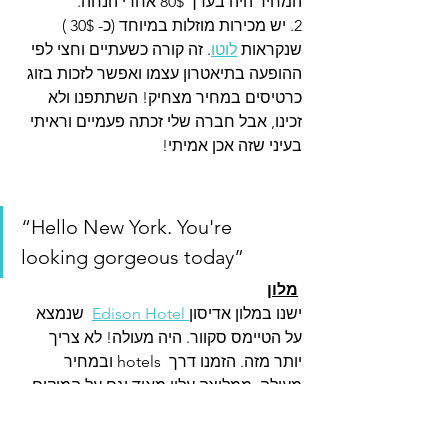
המחיר היה בערך 80$ אחרי הנחה.
2. יש מכירות מוזלות במיוחד (כ- 30$ ) 
שנקראות 
לוטו
. זה קורה כשעתיים וחצי לפי 
ההופעה בתיאטרון עצמו ואפשר לזכות בזוג 
כרטיסים במחיר מצחיק! השתתפנו ולא 
זכינו, אבל חברה שלי זכתה פעמיים וראיתי 
בעיני שזה אכן אמיתי! 
“Hello New York. You're 
looking gorgeous today” 
מלון
ישנו במלון אדיסון
 Edison Hotel
  שנמצא 
על הטיימס סקוור. היה מעולה! לא צריך 
יותר מזה. הזמנו דרך  hotels ובמחיר 
מעולה. ממליצה עליו מאוד וגם על המיקום. 
רצינו לישון בווילג', אבל אני שמחה בדיעבד 
שישנו שם. זה קרוב להכל. 