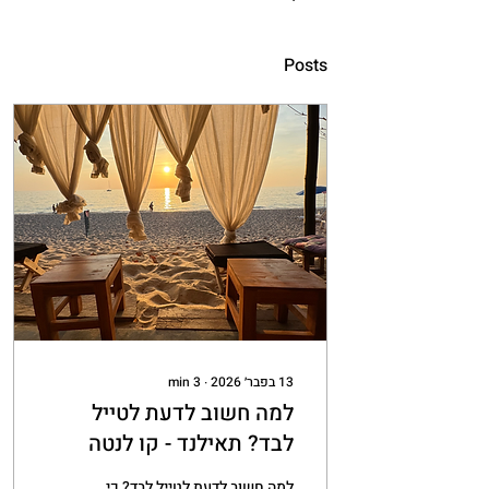
Posts
13 בפבר׳ 2026
∙
3
min
למה חשוב לדעת לטייל
לבד? תאילנד - קו לנטה
וריילי ביץ׳
למה חשוב לדעת לטייל לבד? כי