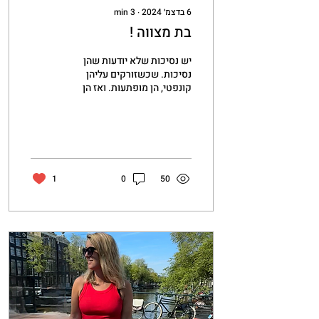
6 בדצמ׳ 2024
∙
3
min
בת מצווה !
יש נסיכות שלא יודעות שהן
נסיכות. שכשזורקים עליהן
קונפטי, הן מופתעות. ואז הן
בנות 12. וכדאי להגיד להן: אתן
נסיכות! אבל הן נסיכות
מודרניות....
1
0
50