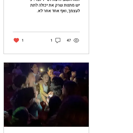
יש מתנות שרק את יכולה לתת
לעצמך, ואף אחד אחר לא.
אחרי שבוע מופלא עם בן הזוג
בתאילנד, בחרתי להאריך את
השהות לבד. כי רציתי להקשיב.
גיליתי שכשאני לבד, העולם לא
"מתרוקן״, הוא מתמלא
1
1
47
בסיפורים שפשוט לא היו
קורים אם הייתי עסוקה בשיחה
עם מישהו מוכר. מהזמנה
לארוחת ערב אצל מקומי
שנראית כמו מישלן ועד
לטיפוס צוקים עם אמריקאים
מבוגרים למקומות שאין
במפות. הלבד הוא השריר
שמאמן אותנו לאהבה עצמית
אמיתית, נוכחות וחמלה. זו לא
רק חופשה, זו דוגמה אישית
לילדים שלי ולעצמי: כשאני
מספ