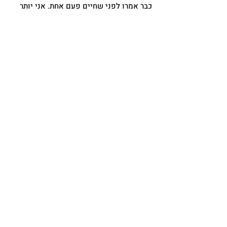
כבר אמרו לפני שחיים פעם אחת. אני יותר
מתחברת לאלו שאומרים שחיים כל יום.
חובה ליהנות כמה שאפשר.
איך? כנסו ותראו:)
מוזמנים
לקבוצת הפייסבוק הפתוחה,
לעמוד
הפייסבוק
ולאינסטגרם שלי
לעוד המלצות
שבשוטף.
שלכם,
שירלי גרפונקל
Shirly Garfunkel
הצטרפו אלי
שלח