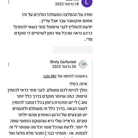
18 בדצמ׳ 2022
תודה על ההמלצה המעולה! הולכים על זה!
אמנם אוקטובר עבר אבל עדיין..
יודעת להמליץ לגבי טיסות? מתי כשאי להזמין? 
כרכע נראה שהכל עוד נתון לשינויים כי מוקדם 
מדי..
לייק
להשיב
Shirly Garfunkel
26 בדצמ׳ 2022
בתשובה לפוסט של
Lizo Mc
איזה כיף!! 
הולך להיות לכם מושלם. לגבי מתי כדאי להזמין 
טיסות: כמה שיותר מוקדם בדרך כלל יותר 
טוב:) לי יש תזכורת ביומן בכל דצמבר להזמין 
לשנה הבאה. בדרך כלל זה משתלם ולפעמים 
יש מבצעים של הרגע האחרון שהם יולתר 
טובים. הראייה שלי היא שהשקט הנפשי שווה 
לי יותר. לדעת שהכל סגור וכל מה שנותר לי זה 
לצפות. אז - תזמיני כבר:) ותהני מלא מלא! ואל 