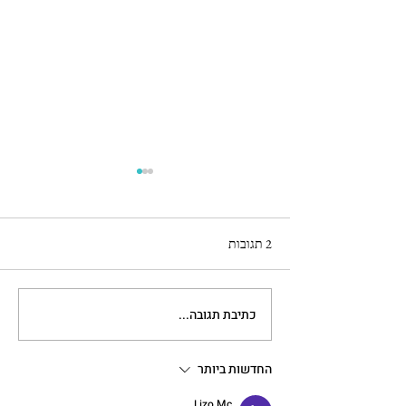
2 תגובות
כתיבת תגובה...
הולנד עם מתבגרים - קצר בגלל
המצב
החדשות ביותר
Lizo Mc