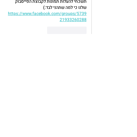
תשכחי להעלות תמונות לקבוצת הפייסבוק 
שלנו כי למה שתהני לבד:) 
https://www.facebook.com/groups/5739
21933260288
לייק
להשיב
Facebook
Instagram