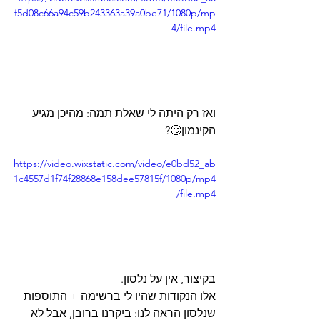
f5d08c66a94c59b243363a39a0be71/1080p/mp
4/file.mp4
ואז רק היתה לי שאלת תמה: מהיכן מגיע 
הקינמון🙄? 
https://video.wixstatic.com/video/e0bd52_ab
1c4557d1f74f28868e158dee57815f/1080p/mp4
/file.mp4
בקיצור, אין על נלסון. 
אלו הנקודות שהיו לי ברשימה + התוספות 
שנלסון הראה לנו: ביקרנו ברובן, אבל לא 