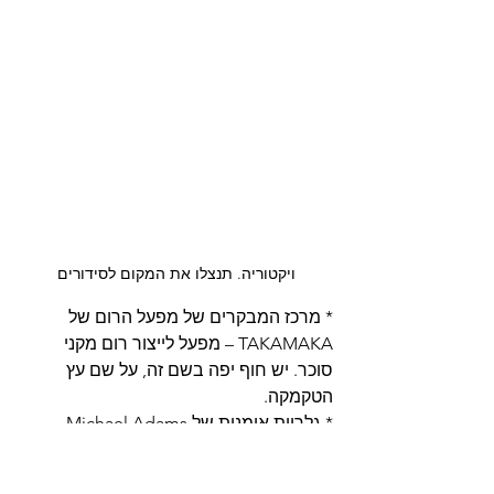
ויקטוריה. תנצלו את המקום לסידורים
* מרכז המבקרים של מפעל הרום של 
TAKAMAKA – מפעל לייצור רום מקני 
סוכר. יש חוף יפה בשם זה, על שם עץ 
הטקמקה. 
* גלריית אומנות של Michael Adams - 
בכל מקום נמצאת האמנות שלו. 
.Sunset Beach Hilton Northolme - אחד 