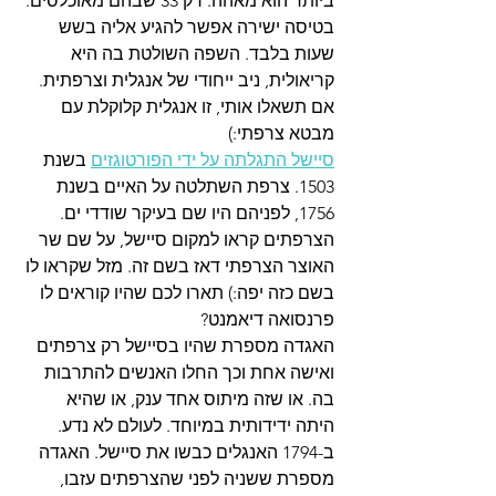
ביותר הוא מאהה. רק 33 שבהם מאוכלסים. 
בטיסה ישירה אפשר להגיע אליה בשש 
שעות בלבד. השפה השולטת בה היא 
קריאולית, ניב ייחודי של אנגלית וצרפתית. 
אם תשאלו אותי, זו אנגלית קלוקלת עם 
מבטא צרפתי:) 
סיישל התגלתה על ידי הפורטוגזים
 בשנת 
1503. צרפת השתלטה על האיים בשנת 
1756, לפניהם היו שם בעיקר שודדי ים. 
הצרפתים קראו למקום סיישל, על שם שר 
האוצר הצרפתי דאז בשם זה. מזל שקראו לו 
בשם כזה יפה:) תארו לכם שהיו קוראים לו 
פרנסואה דיאמנט? 
האגדה מספרת שהיו בסיישל רק צרפתים 
ואישה אחת וכך החלו האנשים להתרבות 
בה. או שזה מיתוס אחד ענק, או שהיא 
היתה ידידותית במיוחד. לעולם לא נדע. 
ב-1794 האנגלים כבשו את סיישל. האגדה 
מספרת ששניה לפני שהצרפתים עזבו, 