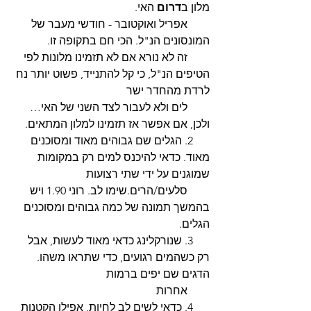
מלון ב
דרום
 האי. 
        אפריל ואוקטובר - חודשי מעבר של 
המונסונים הנ"ל. הכי חם בתקופה זו. 
        זה לא נורא אם לא תזמינו מלונות לפי 
הטיפים הנ"ל, כי קל להתנייד, פשוט יותר נח 
לרדת מהחדר ישר 
        לים ולא לעבור לצד השני של האי… 
ולכן, אם אפשר אז תזמינו למלון המתאים. 
      2. הגלים שם גבוהים מאוד ומסוכנים 
מאוד. כדאי להיכנס למים רק במקומות 
שמוגנים על ידי שתי רצועות 
        סלעים/הרים.שימו לב. רוני 1.90 ויש 
בהמשך תמונה של כמה גבוהים ומסוכנים 
הגלים. 
      3. שנורקלינג כדאי מאוד לעשות, אבל 
רק כשהמים רגועים, כדי שתראו משהו. 
הדגים שם יפים ברמות 
        אחרות 
      4. כדאי לשים לב לחיות, אפילו הקטנות 