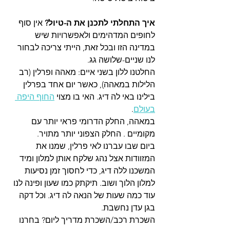
איך התחלתי לתכנן את ה-טיול?
 אין סוף 
לחופים המדהימים ולאפשרויות שיש 
במדינה הזו ובכל זאת, הייתי צריכה לבחור 
לנו שניים-שלושה גג. 
החלטנו ללון בשני איים: מאהה ופרלין (רב 
הלילות במאהה), כאשר יום אחד בפרלין 
בילינו באי לה דיג. האי בו מצוי 
החוף היפה 
בעולם
. 
במאהה, החלק הדרומי פראי יותר עם 
מקומיים . החלק הצפוני יותר מתויר. 
ביום שבו עברנו לאי פרלין, שמנו את 
המזוודות אצל נהג שלקח אותן למלון ומיד 
המשכנו ללה דיג, כדי לחסוך זמן נסיעות 
למלון הלוך ושוב. תיקתק כמו שעון ופינה לנו 
עוד כמה שעות של הנאה לה דיג. וכל דקה 
בגן עדן נחשבת.
השכרת רכב/השכרת מדריך ליום? בחרנו 