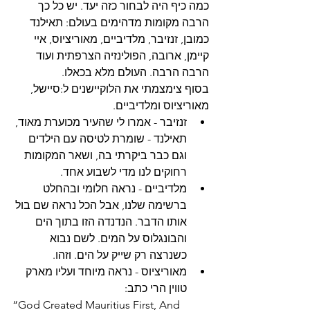
כמה כיף היה לבחור כזה יעד. יש כל כך 
הרבה מקומות מדהימים בעולם: תאילנד 
כמובן, זנזיבר, מלדיביים, מאוריציוס, איי 
קיימן, ארובה, הפולינזיה הצרפתית ועוד 
הרבה הרבה. העולם מלא בכאלו. 
בסוף צימצמתי את הלוקיישנים ל:סיישל, 
מאוריציוס ומלדיביים. 
זנזיבר - אמרו לי שהעיר מכוערת מאוד, 
תאילנד - שומרת לטיסה עם הילדים 
וגם כבר ביקרתי בה, ושאר המקומות 
רחוקים לנו מדי לשבוע אחד. 
מלדיביים - נראה חלומי ובהחלט 
ברשימה שלנו, אבל הכל נראה שם בול 
אותו הדבר. הנדנדה הזו בתוך הים 
והבונגלוס על המים. לשם נבוא 
כשנרצה רק שייק על הים. וזהו. 
מאוריציוס - נראה מיוחד ועליו מארק 
טווין הרי כתב:
“God Created Mauritius First, And 