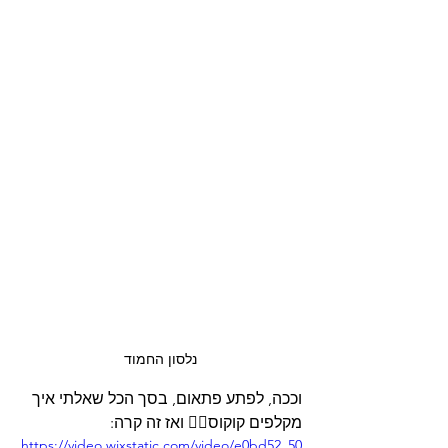
נלסון החמוד
וככה, לפתע פתאום, בסך הכל שאלתי איך 
מקלפים קוקוס🤷‍♀ ואז זה קרה: 
https://video.wixstatic.com/video/e0bd52_50