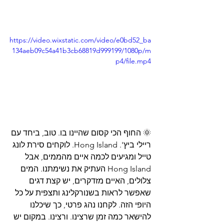
https://video.wixstatic.com/video/e0bd52_ba
134aeb09c54a41b3cb68819d999199/1080p/m
p4/file.mp4
🌞 החוף הכי קסום שהיינו בו. טוב, ביחד עם 
ריילי ביץ'. Hong Island. לוקחים סירת לונג 
טייל ומגיעים לכמה איים מהממים, אבל 
Hong Island העתיק את נשימתנו. המים 
צלולים, האיים מזדקרים, יש קצת דגים 
שאפשר לראות בשנורקלינג ותצפית על כל 
היופי הזה. לקחנו נהג פרטי, כך שיכלנו 
להישאר כמה זמן שרצינו. ורצינו. במקום יש 