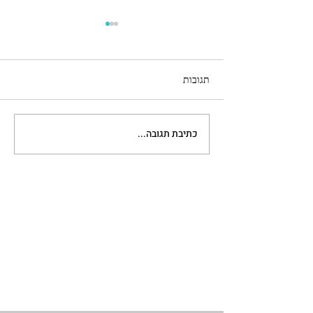
תגובות
כתיבת תגובה...
הולנד עם מתבגרים - קצר בגלל
המצב