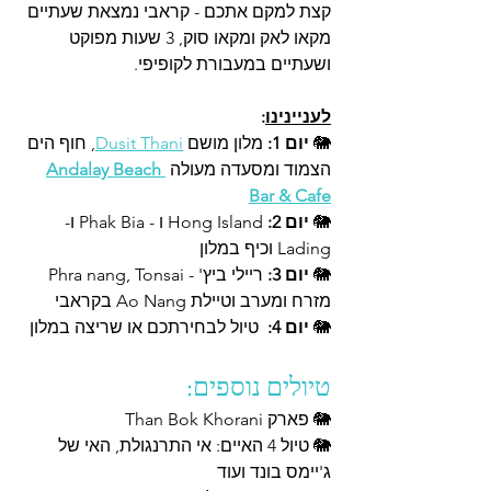
קצת למקם אתכם - קראבי נמצאת שעתיים 
מקאו לאק ומקאו סוק, 3 שעות מפוקט 
ושעתיים במעבורת לקופיפי. 
לעניינינו
:
🐘 
יום 1:
 מלון מושם 
Dusit Thani
, חוף הים 
הצמוד ומסעדה מעולה 
Andalay Beach 
Bar & Cafe
🐘 
יום 2:
 Hong Island ו - Phak Bia ו-
Lading וכיף במלון
🐘 
יום 3:
 ריילי ביץ' - Phra nang, Tonsai 
מזרח ומערב וטיילת Ao Nang בקראבי
🐘 
יום 4:
  טיול לבחירתכם או שריצה במלון 
טיולים נוספים: 
🐘 פארק 
Than Bok Khorani
🐘 
טיול 4 האיים: אי התרנגולת, האי של 
ג'יימס בונד ועוד