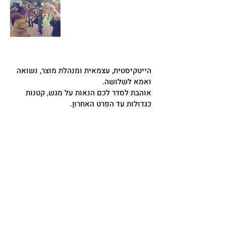
הייטקיסטית, עצמאית ומנהלת מוצר, נשואה
ואמא לשלושה.
אוהבת לסדר לכם הנאות על מגש, קטנות
כגדולות עד הפרט האחרון.
אני מבינה שכולנו עסוקים. עם הילדים, עם
העבודה, בזוגיות, אבל מה עם ההנאה?? מה
איתה? בשביל זה אני פה.
כבר אמרו לפני שחיים פעם אחת. אני יותר
מתחברת לאלו שאומרים שחיים כל יום.
חובה ליהנות כמה שאפשר.
איך? כנסו ותראו:)
מוזמנים
לקבוצת הפייסבוק הפתוחה,
לעמוד
הפייסבוק
ולאינסטגרם שלי
לעוד המלצות
שבשוטף.
שלכם,