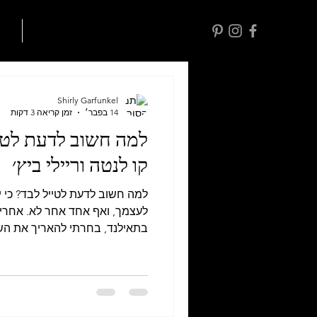
ראשי
כל 
Shirly Garfunkel
14 בפבר׳
זמן קריאה 3 דקות
למה חשוב לדעת לטיי
קו לנטה וריילי ביץ׳
למה חשוב לדעת לטייל לבד? כי 
לעצמך, וא
גיליתי שכשאני לבד, העולם לא 
בסיפורים שפשוט לא היו קורים 
מישהו מוכר. מהזמנה לא
מישלן ועד לטיפוס צוקים עם אמר
במפות. הלבד הוא השריר ש