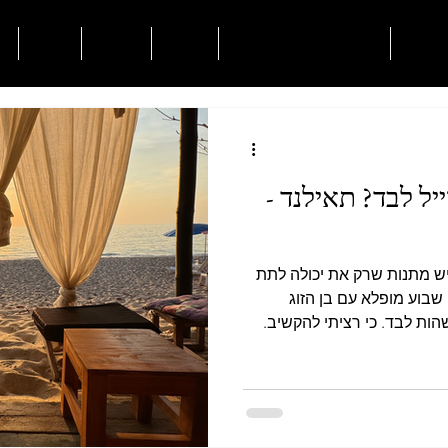
הטיולים
חוזה טיסה עם ילדים מתנה
חגיגות
הופעות
החיים
א
ל לבד? תאילנד -
יש מתנות שרק את יכולה לתת
ף אחד אחר לא. אחרי שבוע מופלא עם בן הזוג
בתאילנד, בחרתי להאריך את השהות לבד. כי רציתי להקשיב.
"מתרוקן״, הוא מתמלא
אם הייתי עסוקה בשיחה עם
רוחת ערב אצל מקומי שנראית כמו
יקאים מבוגרים למקומות שאין
מאמן אותנו לאהבה עצמית